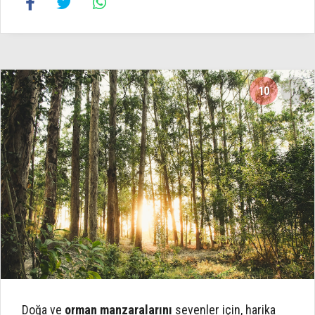
10
16
Doğa ve
orman manzaralarını
sevenler için, harika