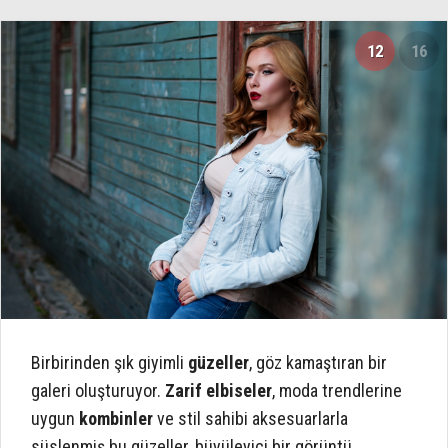
12
16
Birbirinden şık giyimli
güzeller
, göz kamaştıran bir
galeri oluşturuyor.
Zarif elbiseler
, moda trendlerine
uygun
kombinler
ve stil sahibi aksesuarlarla
süslenmiş bu güzeller, büyüleyici bir görüntü