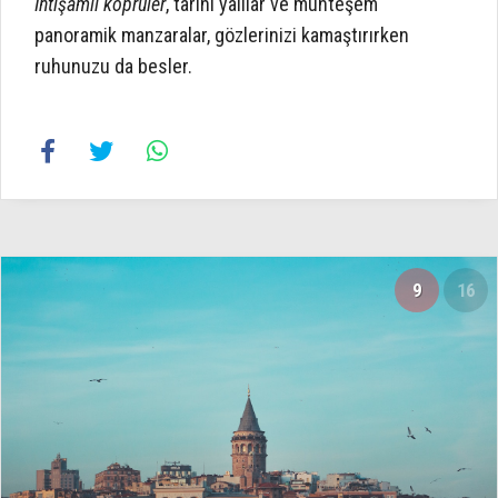
İhtişamlı köprüler
, tarihi yalılar ve muhteşem
panoramik manzaralar, gözlerinizi kamaştırırken
ruhunuzu da besler.
9
16