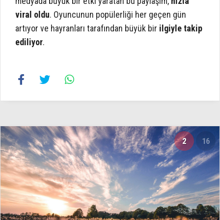
medyada büyük bir etki yaratan bu paylaşım,
hızla
viral oldu
. Oyuncunun popülerliği her geçen gün
artıyor ve hayranları tarafından büyük bir
ilgiyle takip
ediliyor
.
2
16