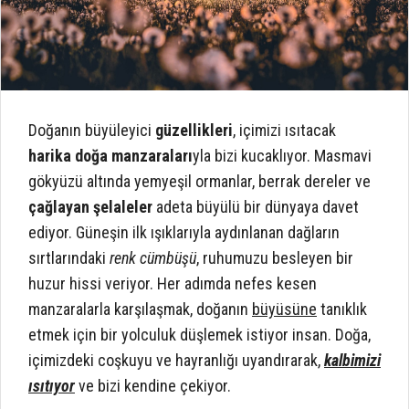
Doğanın büyüleyici
güzellikleri
, içimizi ısıtacak
harika doğa manzaraları
yla bizi kucaklıyor. Masmavi
gökyüzü altında yemyeşil ormanlar, berrak dereler ve
çağlayan şelaleler
adeta büyülü bir dünyaya davet
ediyor. Güneşin ilk ışıklarıyla aydınlanan dağların
sırtlarındaki
renk cümbüşü
, ruhumuzu besleyen bir
huzur hissi veriyor. Her adımda nefes kesen
manzaralarla karşılaşmak, doğanın
büyüsüne
tanıklık
etmek için bir yolculuk düşlemek istiyor insan. Doğa,
içimizdeki coşkuyu ve hayranlığı uyandırarak,
kalbimizi
ısıtıyor
ve bizi kendine çekiyor.