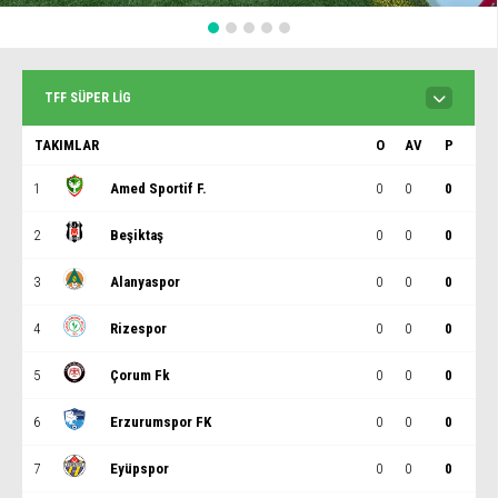
TFF SÜPER LIG
TAKIMLAR
O
AV
P
1
Amed Sportif F.
0
0
0
2
Beşiktaş
0
0
0
3
Alanyaspor
0
0
0
4
Rizespor
0
0
0
5
Çorum Fk
0
0
0
6
Erzurumspor FK
0
0
0
7
Eyüpspor
0
0
0