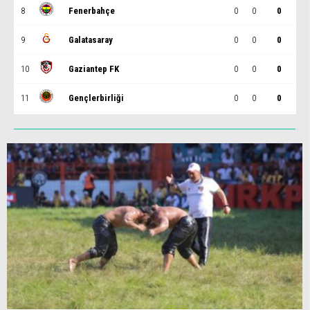
8
Fenerbahçe
0
0
0
9
Galatasaray
0
0
0
10
Gaziantep FK
0
0
0
11
Gençlerbirliği
0
0
0
12
Göztepe
0
0
0
13
Başakşehir
0
0
0
14
Kasımpaşa
0
0
0
15
Kocaelispor
0
0
0
16
Konyaspor
0
0
0
17
Samsunspor
0
0
0
18
Trabzonspor
0
0
0