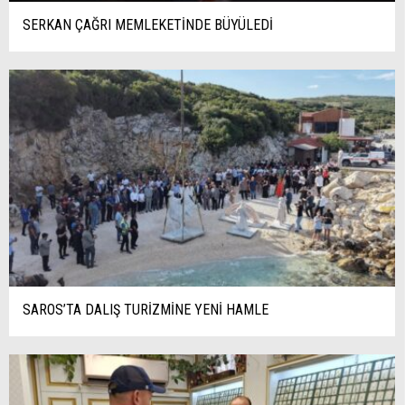
SERKAN ÇAĞRI MEMLEKETİNDE BÜYÜLEDİ
SAROS’TA DALIŞ TURİZMİNE YENİ HAMLE