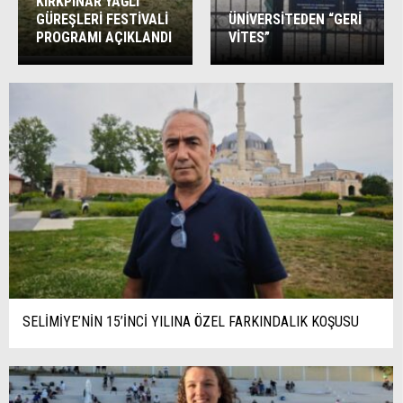
KIRKPINAR YAĞLI
GÜREŞLERİ FESTİVALİ
ÜNİVERSİTEDEN “GERİ
PROGRAMI AÇIKLANDI
VİTES”
SELİMİYE’NİN 15’İNCİ YILINA ÖZEL FARKINDALIK KOŞUSU