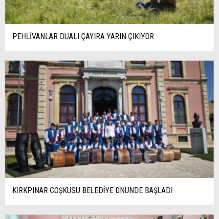
PEHLİVANLAR DUALI ÇAYIRA YARIN ÇIKIYOR
KIRKPINAR COŞKUSU BELEDİYE ÖNÜNDE BAŞLADI