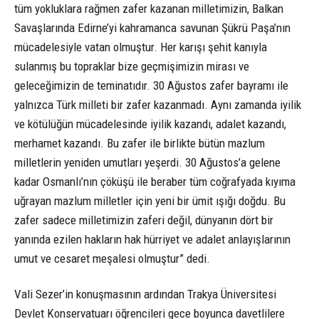
tüm yokluklara rağmen zafer kazanan milletimizin, Balkan
Savaşlarında Edirne’yi kahramanca savunan Şükrü Paşa’nın
mücadelesiyle vatan olmuştur. Her karışı şehit kanıyla
sulanmış bu topraklar bize geçmişimizin mirası ve
geleceğimizin de teminatıdır. 30 Ağustos zafer bayramı ile
yalnızca Türk milleti bir zafer kazanmadı. Aynı zamanda iyilik
ve kötülüğün mücadelesinde iyilik kazandı, adalet kazandı,
merhamet kazandı. Bu zafer ile birlikte bütün mazlum
milletlerin yeniden umutları yeşerdi. 30 Ağustos’a gelene
kadar Osmanlı’nın çöküşü ile beraber tüm coğrafyada kıyıma
uğrayan mazlum milletler için yeni bir ümit ışığı doğdu. Bu
zafer sadece milletimizin zaferi değil, dünyanın dört bir
yanında ezilen hakların hak hürriyet ve adalet anlayışlarının
umut ve cesaret meşalesi olmuştur” dedi.
Vali Sezer’in konuşmasının ardından Trakya Üniversitesi
Devlet Konservatuarı öğrencileri gece boyunca davetlilere