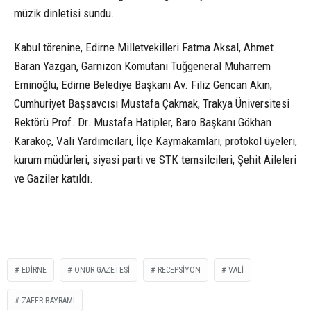
müzik dinletisi sundu.
Kabul törenine, Edirne Milletvekilleri Fatma Aksal, Ahmet
Baran Yazgan, Garnizon Komutanı Tuğgeneral Muharrem
Eminoğlu, Edirne Belediye Başkanı Av. Filiz Gencan Akın,
Cumhuriyet Başsavcısı Mustafa Çakmak, Trakya Üniversitesi
Rektörü Prof. Dr. Mustafa Hatipler, Baro Başkanı Gökhan
Karakoç, Vali Yardımcıları, İlçe Kaymakamları, protokol üyeleri,
kurum müdürleri, siyasi parti ve STK temsilcileri, Şehit Aileleri
ve Gaziler katıldı.
EDIRNE
ONUR GAZETESİ
RECEPSIYON
VALI
ZAFER BAYRAMI