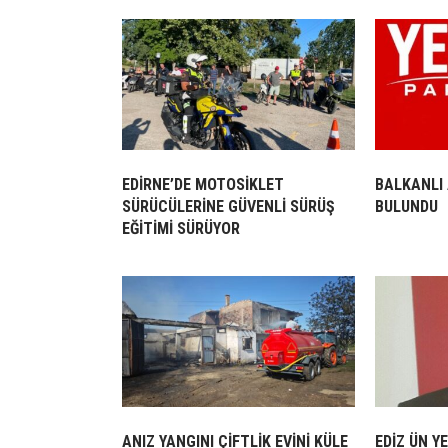
EDİRNE’DE MOTOSİKLET
BALKANLI
SÜRÜCÜLERİNE GÜVENLİ SÜRÜŞ
BULUNDU
EĞİTİMİ SÜRÜYOR
ANIZ YANGINI ÇİFTLİK EVİNİ KÜLE
EDİZ ÜN Y