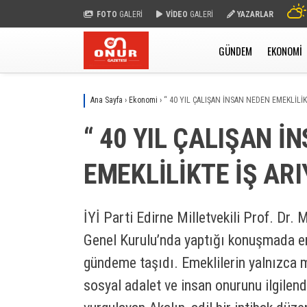
FOTO
GALERİ
VİDEO
GALERİ
YAZARLAR
GÜNDEM
EKONOMI
Ana Sayfa
›
Ekonomi
›
“ 40 YIL ÇALIŞAN İNSAN NEDEN EMEKLİLİK
“ 40 YIL ÇALIŞAN İ
EMEKLİLİKTE İŞ ARI
İYİ Parti Edirne Milletvekili Prof. Dr.
Genel Kurulu’nda yaptığı konuşmada em
gündeme taşıdı. Emeklilerin yalnızca m
sosyal adalet ve insan onurunu ilgilend