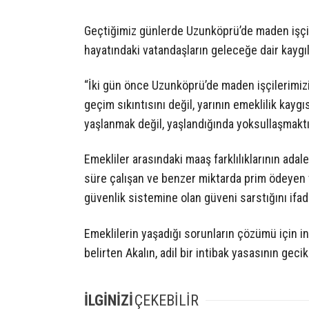
Geçtiğimiz günlerde Uzunköprü’de maden işçiler
hayatındaki vatandaşların geleceğe dair kaygıla
“İki gün önce Uzunköprü’de maden işçilerimiz
geçim sıkıntısını değil, yarının emeklilik kay
yaşlanmak değil, yaşlandığında yoksullaşmaktı
Emekliler arasındaki maaş farklılıklarının ada
süre çalışan ve benzer miktarda prim ödeyen 
güvenlik sistemine olan güveni sarstığını ifade
Emeklilerin yaşadığı sorunların çözümü için i
belirten Akalın, adil bir intibak yasasının ge
İLGİNİZİ
ÇEKEBİLİR