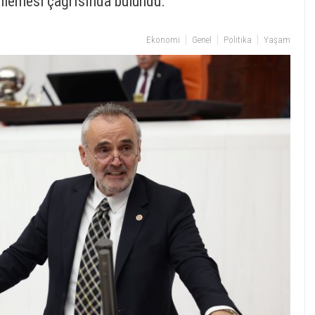
zenlemesi çağrısında bulundu.
Ekonomi
Genel
Politika
Yaşam