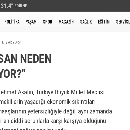
31.4
°
EDIRNE
POLITIKA
YAŞAM
SPOR
MAGAZIN
SAĞLIK
EĞITIM
SERVIS
TE İŞ ARIYOR?”
NSAN NEDEN
YOR?”
 Mehmet Akalın, Türkiye Büyük Millet Meclisi
eklilerin yaşadığı ekonomik sıkıntıları
aaşlarının yetersizliğiyle değil, aynı zamanda
iren ciddi sorunlarla karşı karşıya olduğunu