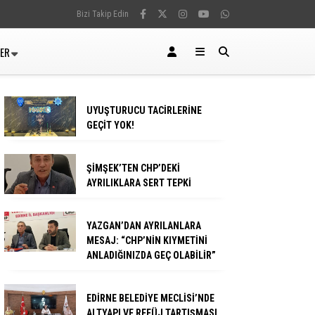
Bizi Takip Edin
LER
UYUŞTURUCU TACİRLERİNE
GEÇİT YOK!
ŞİMŞEK’TEN CHP’DEKİ
AYRILIKLARA SERT TEPKİ
YAZGAN’DAN AYRILANLARA
MESAJ: “CHP’NİN KIYMETİNİ
ANLADIĞINIZDA GEÇ OLABİLİR”
EDİRNE BELEDİYE MECLİSİ’NDE
ALTYAPI VE REFÜJ TARTIŞMASI