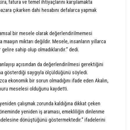
kira, fatura ve temel ihtiyaçlarını karşılamakta
 pazara çıkarken dahi hesabını defalarca yapmak
msal bir mesele olarak değerlendirilmemesi
 maaşın miktarı değildir. Mesele, insanların yıllarca
 gelire sahip olup olmadıklarıdır.” dedi.
 anlayışı açısından da değerlendirilmesi gerektiğini
rına gösterdiği saygıyla ölçüldüğünü söyledi.
nızca ekonomik bir sorun olmadığını ifade eden Akalın,
nuru meselesi olduğunu kaydetti.
 yeniden çalışmak zorunda kaldığına dikkat çeken
k döneminde yeniden iş araması, emekliliğin dinlenme
delesine dönüştüğünü göstermektedir.” ifadelerini