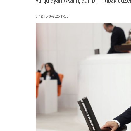
vurgulayan Akalın, adil bir intibak dü
Giriş: 18-06-2026 15:35