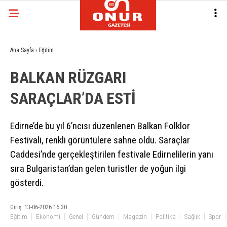
Ana Sayfa
›
Eğitim
BALKAN RÜZGARI
SARAÇLAR’DA ESTİ
Edirne’de bu yıl 6’ncısı düzenlenen Balkan Folklor
Festivali, renkli görüntülere sahne oldu. Saraçlar
Caddesi’nde gerçekleştirilen festivale Edirnelilerin yanı
sıra Bulgaristan’dan gelen turistler de yoğun ilgi
gösterdi.
Giriş: 13-06-2026 16:30
Eğitim
Ekonomi
Genel
Gündem
Magazin
Politika
Sağlık
Spor