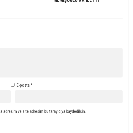
MEMİŞOĞLU’NA İLETTİ
E-posta
*
a adresim ve site adresim bu tarayıcıya kaydedilsin.