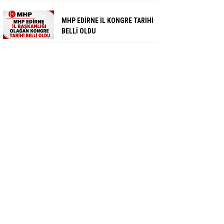
MHP EDİRNE İL KONGRE TARİHİ
BELLİ OLDU