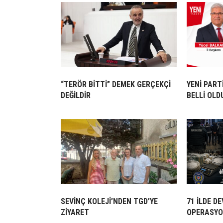
“TERÖR BİTTİ” DEMEK GERÇEKÇİ
YENİ PART
DEĞİLDİR
BELLİ OLD
SEVİNÇ KOLEJİ’NDEN TGD’YE
71 İLDE D
ZİYARET
OPERASYO