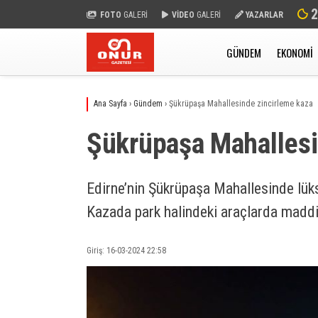
2
FOTO
GALERİ
VİDEO
GALERİ
YAZARLAR
GÜNDEM
EKONOMI
Ana Sayfa
›
Gündem
›
Şükrüpaşa Mahallesinde zincirleme kaza
Şükrüpaşa Mahallesi
Edirne’nin Şükrüpaşa Mahallesinde lüks
Kazada park halindeki araçlarda madd
Giriş: 16-03-2024 22:58