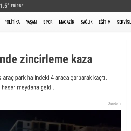
1.5
°
EDIRNE
POLITIKA
YAŞAM
SPOR
MAGAZIN
SAĞLIK
EĞITIM
SERVIS
nde zincirleme kaza
 araç park halindeki 4 araca çarparak kaçtı.
i hasar meydana geldi.
Gündem