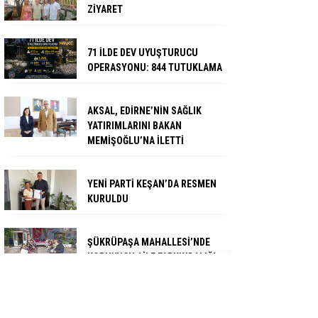
ZİYARET
71 İLDE DEV UYUŞTURUCU
OPERASYONU: 844 TUTUKLAMA
AKSAL, EDİRNE’NİN SAĞLIK
YATIRIMLARINI BAKAN
MEMİŞOĞLU’NA İLETTİ
YENİ PARTİ KEŞAN’DA RESMEN
KURULDU
ŞÜKRÜPAŞA MAHALLESİ’NDE
KORUYUCU AİLE FARKINDALIĞI
DİŞ HEKİMLİĞİ FAKÜLTESİ
İNŞAATI NEDEN DURDU?