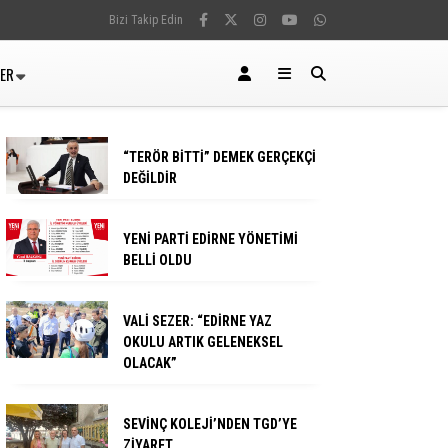
Bizi Takip Edin
LER
“TERÖR BİTTİ” DEMEK GERÇEKÇİ
DEĞİLDİR
YENİ PARTİ EDİRNE YÖNETİMİ
BELLİ OLDU
VALİ SEZER: “EDİRNE YAZ
OKULU ARTIK GELENEKSEL
OLACAK”
SEVİNÇ KOLEJİ’NDEN TGD’YE
ZİYARET