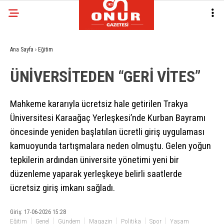
Ana Sayfa
›
Eğitim
ÜNİVERSİTEDEN “GERİ VİTES”
Mahkeme kararıyla ücretsiz hale getirilen Trakya
Üniversitesi Karaağaç Yerleşkesi’nde Kurban Bayramı
öncesinde yeniden başlatılan ücretli giriş uygulaması
kamuoyunda tartışmalara neden olmuştu. Gelen yoğun
tepkilerin ardından üniversite yönetimi yeni bir
düzenleme yaparak yerleşkeye belirli saatlerde
ücretsiz giriş imkanı sağladı.
Giriş: 17-06-2026 15:28
Eğitim
Genel
Gündem
Magazin
Politika
Spor
Yaşam