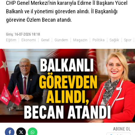
CHP Genel Merkezi’nin kararıyla Edirne İl Başkanı Yücel
Balkanlı ve il yönetimi görevden alındı. İl Başkanlığı
görevine Özlem Becan atandı.
Giriş: 16-07-2026 18:18
Eğitim
Ekonomi
Genel
Gündem
Magazin
Politika
Sağlık
Spor
ABONE OL