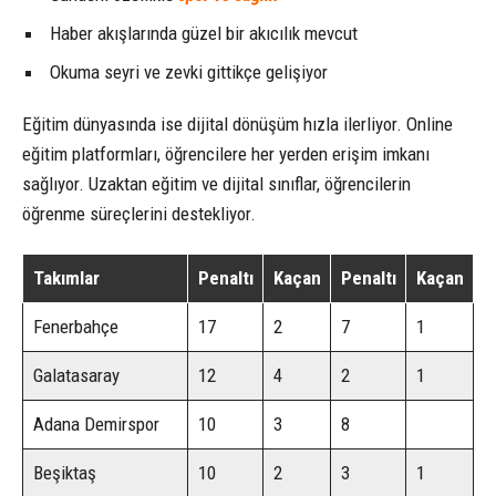
Haber akışlarında güzel bir akıcılık mevcut
Okuma seyri ve zevki gittikçe gelişiyor
Eğitim dünyasında ise dijital dönüşüm hızla ilerliyor. Online
eğitim platformları, öğrencilere her yerden erişim imkanı
sağlıyor. Uzaktan eğitim ve dijital sınıflar, öğrencilerin
öğrenme süreçlerini destekliyor.
Takımlar
Penaltı
Kaçan
Penaltı
Kaçan
Fenerbahçe
17
2
7
1
Galatasaray
12
4
2
1
Adana Demirspor
10
3
8
Beşiktaş
10
2
3
1