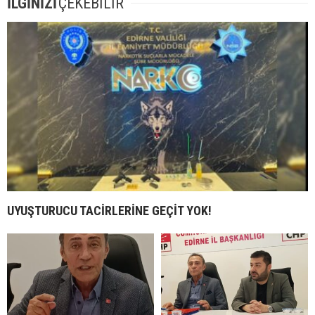
İLGİNİZİ
ÇEKEBİLİR
UYUŞTURUCU TACİRLERİNE GEÇİT YOK!