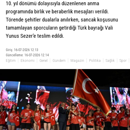
10. yıl dönümü dolayısıyla düzenlenen anma
programında birlik ve beraberlik mesajları verildi.
Törende şehitler dualarla anılırken, sancak koşusunu
tamamlayan sporcuların getirdiği Türk bayrağı Vali
Yunus Sezer’e teslim edildi.
Giriş: 16-07-2026 12:13
Güncelleme: 16-07-2026 12:14
Eğitim
Ekonomi
Genel
Gündem
Magazin
Politika
Sağlık
Spor