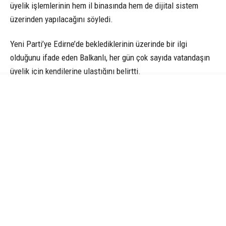
üyelik işlemlerinin hem il binasında hem de dijital sistem
üzerinden yapılacağını söyledi.
Yeni Parti’ye Edirne’de beklediklerinin üzerinde bir ilgi
olduğunu ifade eden Balkanlı, her gün çok sayıda vatandaşın
üyelik için kendilerine ulaştığını belirtti.
Balkanlı, “Beklediğimizden çok daha büyük bir ilgiyle
karşılaştık. Dijital üyelik sistemi açıldığında bu tablo daha net
görülecek. Şu an resmi kayıt yapamıyoruz ama telefonlarımız
sürekli çalıyor, vatandaşlar ne zaman üye olabileceklerini
soruyor” dedi.
Partiye yapılacak bağışlarla ilgili de konuşan Balkanlı, sürecin
tamamen şeffaf yürütüleceğini belirterek, bağış hesaplarının
kamuoyuyla paylaşılacağını söyledi. Parti binasının da büyük
ölçüde gönüllü desteklerle hazırlandığını ifade eden Balkanlı,