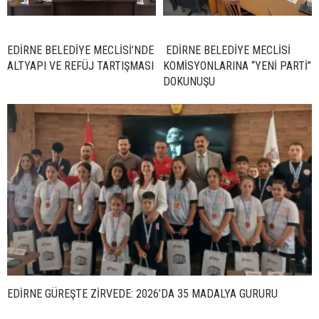
EDİRNE BELEDİYE MECLİSİ’NDE
EDİRNE BELEDİYE MECLİSİ
ALTYAPI VE REFÜJ TARTIŞMASI
KOMİSYONLARINA “YENİ PARTİ”
DOKUNUŞU
EDİRNE GÜREŞTE ZİRVEDE: 2026’DA 35 MADALYA GURURU