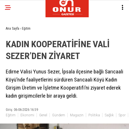
Ana Sayfa
›
Eğitim
KADIN KOOPERATİFİNE VALİ
SEZER’DEN ZİYARET
Edirne Valisi Yunus Sezer, İpsala ilçesine bağlı Sarıcaali
Köyü’nde faaliyetlerini sürdüren Sarıcaali Köyü Kadın
Girişim Üretim ve İşletme Kooperatifi’ni ziyaret ederek
kadın girişimcilerle bir araya geldi.
Giriş: 06-06-2026 16:59
Eğitim
Ekonomi
Genel
Gündem
Magazin
Politika
Sağlık
Spor