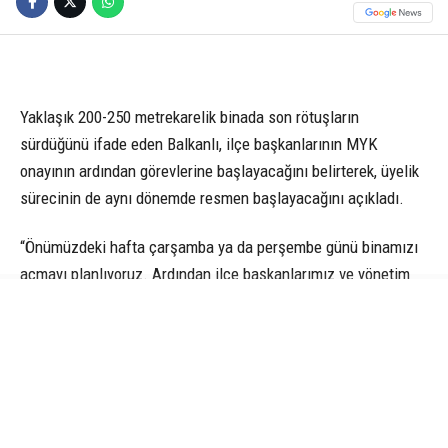
Yaklaşık 200-250 metrekarelik binada son rötuşların
sürdüğünü ifade eden Balkanlı, ilçe başkanlarının MYK
onayının ardından görevlerine başlayacağını belirterek, üyelik
sürecinin de aynı dönemde resmen başlayacağını açıkladı.
“Önümüzdeki hafta çarşamba ya da perşembe günü binamızı
açmayı planlıyoruz. Ardından ilçe başkanlarımız ve yönetim
kurulu üyelerimizle birlikte sahaya ineceğiz” diyen Balkanlı,
üyelik işlemlerinin hem il binasında hem de dijital sistem
üzerinden yapılacağını söyledi.
Yeni Parti’ye Edirne’de beklediklerinin üzerinde bir ilgi
olduğunu ifade eden Balkanlı, her gün çok sayıda vatandaşın