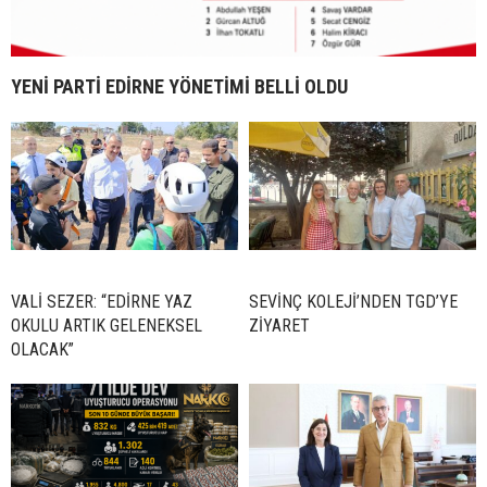
YENİ PARTİ EDİRNE YÖNETİMİ BELLİ OLDU
VALİ SEZER: “EDİRNE YAZ
SEVİNÇ KOLEJİ’NDEN TGD’YE
OKULU ARTIK GELENEKSEL
ZİYARET
OLACAK”