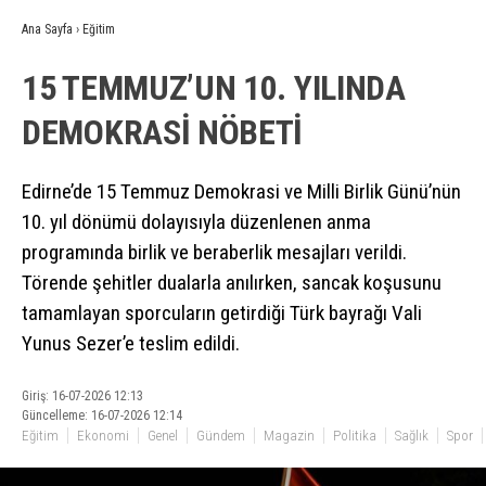
Ana Sayfa
›
Eğitim
15 TEMMUZ’UN 10. YILINDA
DEMOKRASİ NÖBETİ
Edirne’de 15 Temmuz Demokrasi ve Milli Birlik Günü’nün
10. yıl dönümü dolayısıyla düzenlenen anma
programında birlik ve beraberlik mesajları verildi.
Törende şehitler dualarla anılırken, sancak koşusunu
tamamlayan sporcuların getirdiği Türk bayrağı Vali
Yunus Sezer’e teslim edildi.
Giriş: 16-07-2026 12:13
Güncelleme: 16-07-2026 12:14
Eğitim
Ekonomi
Genel
Gündem
Magazin
Politika
Sağlık
Spor