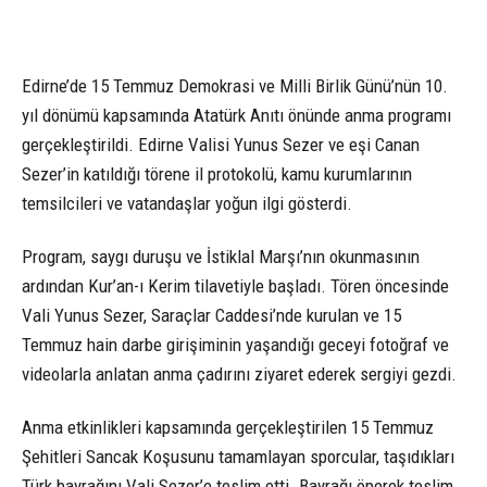
Edirne’de 15 Temmuz Demokrasi ve Milli Birlik Günü’nün 10.
yıl dönümü kapsamında Atatürk Anıtı önünde anma programı
gerçekleştirildi. Edirne Valisi Yunus Sezer ve eşi Canan
Sezer’in katıldığı törene il protokolü, kamu kurumlarının
temsilcileri ve vatandaşlar yoğun ilgi gösterdi.
Program, saygı duruşu ve İstiklal Marşı’nın okunmasının
ardından Kur’an-ı Kerim tilavetiyle başladı. Tören öncesinde
Vali Yunus Sezer, Saraçlar Caddesi’nde kurulan ve 15
Temmuz hain darbe girişiminin yaşandığı geceyi fotoğraf ve
videolarla anlatan anma çadırını ziyaret ederek sergiyi gezdi.
Anma etkinlikleri kapsamında gerçekleştirilen 15 Temmuz
Şehitleri Sancak Koşusunu tamamlayan sporcular, taşıdıkları
Türk bayrağını Vali Sezer’e teslim etti. Bayrağı öperek teslim