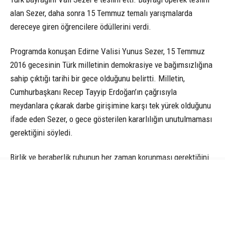
alan Sezer, daha sonra 15 Temmuz temalı yarışmalarda
dereceye giren öğrencilere ödüllerini verdi.
Programda konuşan Edirne Valisi Yunus Sezer, 15 Temmuz
2016 gecesinin Türk milletinin demokrasiye ve bağımsızlığına
sahip çıktığı tarihi bir gece olduğunu belirtti. Milletin,
Cumhurbaşkanı Recep Tayyip Erdoğan’ın çağrısıyla
meydanlara çıkarak darbe girişimine karşı tek yürek olduğunu
ifade eden Sezer, o gece gösterilen kararlılığın unutulmaması
gerektiğini söyledi.
Birlik ve beraberlik ruhunun her zaman korunması gerektiğini
vurgulayan Sezer, Türk milletinin tarih boyunca iradesini hiçbir
güce teslim etmediğini belirterek, 15 Temmuz’un gelecek
nesillere doğru şekilde aktarılmasının büyük önem taşıdığını
dile getirdi.